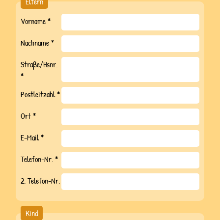
Eltern
Ferienprogramme
Vorname *
Events
Nachname *
Gutscheine
Straße/Hsnr.
Galerie
*
Das Team
Postleitzahl *
Unsere Tiere
Ort *
Kontakt
E-Mail *
Jobs
AGB
Telefon-Nr. *
2. Telefon-Nr.
Facebook
Mail
Instagram
Kind