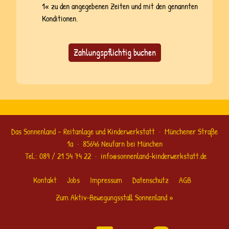
1« zu den angegebenen Zeiten und mit den genannten
Konditionen.
Zahlungspflichtig buchen
Das Sonnenland – Reitanlage und Kinderwerkstatt · Münchener Straße
1a · 85646 Neufarn bei München
Tel.:
089 / 21 54 74 22
·
info@sonnenland-kinderwerkstatt.de
Kontakt
Jobs
Impressum
Datenschutz
AGB
Zum Aktiv-Bewegungsstall Sonnenland »