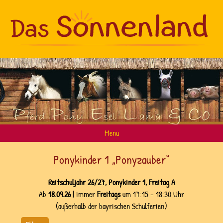
Menu
Home
Ponykinder 1 „Ponyzauber“
Unser Konzept
Reitschuljahr 26/27, Ponykinder 1, Freitag A
Kindergeburtstage
Ab
18.09.26
| immer
Freitags
um 17:15 – 18:30 Uhr
Ponyreiten
(außerhalb der bayrischen Schulferien)
Reitschule