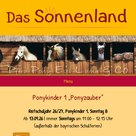
Menu
Home
Ponykinder 1 „Ponyzauber“
Unser Konzept
Reitschuljahr 26/27, Ponykinder 1, Sonntag B
Kindergeburtstage
Ab
13.09.26
| immer
Sonntags
um 11:00 – 12:15 Uhr
Ponyreiten
(außerhalb der bayrischen Schulferien)
Reitschule