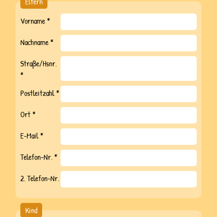
Eltern
Ferienprogramme
Vorname *
Events
Nachname *
Gutscheine
Straße/Hsnr.
Galerie
*
Das Team
Postleitzahl *
Unsere Tiere
Ort *
Kontakt
E-Mail *
Jobs
AGB
Telefon-Nr. *
2. Telefon-Nr.
Facebook
Mail
Instagram
Kind