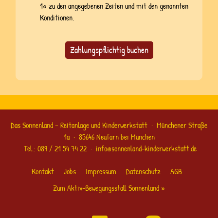
1« zu den angegebenen Zeiten und mit den genannten
Konditionen.
Zahlungspflichtig buchen
Das Sonnenland – Reitanlage und Kinderwerkstatt · Münchener Straße
1a · 85646 Neufarn bei München
Tel.:
089 / 21 54 74 22
·
info@sonnenland-kinderwerkstatt.de
Kontakt
Jobs
Impressum
Datenschutz
AGB
Zum Aktiv-Bewegungsstall Sonnenland »