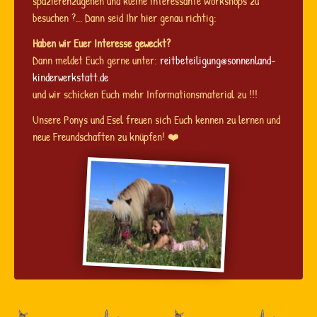
spazierenzugehen und kleine interessante Workshops zu
besuchen ?... Dann seid Ihr hier genau richtig:
Haben wir Euer Interesse geweckt?
Dann meldet Euch gerne unter:
reitbeteiligung@sonnenland-
kinderwerkstatt.de
und wir schicken Euch mehr Informationsmaterial zu !!!
Unsere Ponys und Esel freuen sich Euch kennen zu lernen und
neue Freundschaften zu knüpfen! ❤️