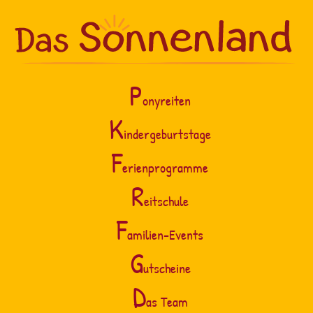
P
onyreiten
K
indergeburtstage
F
erienprogramme
R
eitschule
F
amilien-Events
G
utscheine
D
as Team