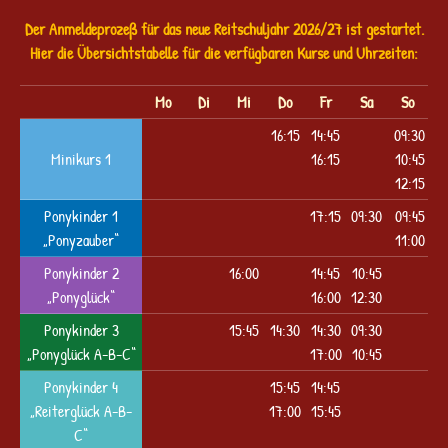
Der Anmeldeprozeß für das neue Reitschuljahr 2026/27 ist gestartet.
Hier die Übersichtstabelle für die verfügbaren Kurse und Uhrzeiten:
Mo
Di
Mi
Do
Fr
Sa
So
16:15
14:45
09:30
Minikurs 1
16:15
10:45
12:15
Ponykinder 1
17:15
09:30
09:45
„Ponyzauber“
11:00
Ponykinder 2
16:00
14:45
10:45
„Ponyglück“
16:00
12:30
Ponykinder 3
15:45
14:30
14:30
09:30
„Ponyglück A-B-C“
17:00
10:45
Ponykinder 4
15:45
14:45
„Reiterglück A-B-
17:00
15:45
C“